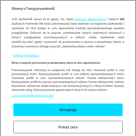
Dzień Dob
SE
Wypróbuj aplikację mobilną
Dbamy o Twoją prywatność
Sprawdź
Korzystaj z łatwiejszej nawigacji i ciesz się szybszym
działaniem
Jeśli użytkownik wyrazi na to zgodę, my, nasze
podmioty stowarzyszone
i naszych
161
Zaufanych Partnerów IAB może przechowywać dane osobowe na urządzeniu użytkownika i
uzyskiwać do nich dostęp w celu zapewnienia bardziej spersonalizowanego sposobu
przeglądania. Odbywa się to poprzez przetwarzanie danych osobowych zebranych z
danych przeglądania przechowywanych w plikach cookie. Użytkownik może
udzielić/wycofać zgodę i sprzeciwić się przetwarzaniu w oparciu o uzasadniony interes w
dowolnym momencie, klikając przycisk „Ustawienia plików cookie i reklam”.
Polityka Prywatności
Wraz z naszymi partnerami przetwarzamy dane w celu zapewnienia:
Przechowywanie informacji na urządzeniu lub dostęp do nich. Tworzenie profili w celu
personalizacji treści. Wykorzystywanie profili w celu doboru spersonalizowanych treści.
Tworzenie profili w celu spersonalizowanych reklam. Pomiar efektywności treści.
Wykorzystanie profili do wyboru spersonalizowanych reklam. Pomiar efektywności reklam.
Rozumienie odbiorców dzięki statystyce lub kombinacji danych z różnych źródeł. Rozwój i
ulepszanie usług. Wykorzystywanie ograniczonych danych do wyboru reklam.
Lista partnerów (dostawców)
Akceptuję
Pokaż cele