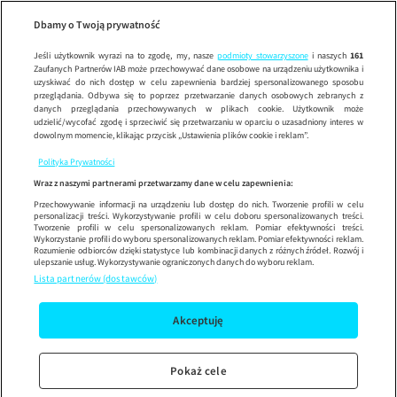
Dzień Dob
SE
Wypróbuj aplikację mobilną
Dbamy o Twoją prywatność
Sprawdź
Korzystaj z łatwiejszej nawigacji i ciesz się szybszym
działaniem
Jeśli użytkownik wyrazi na to zgodę, my, nasze
podmioty stowarzyszone
i naszych
161
Zaufanych Partnerów IAB może przechowywać dane osobowe na urządzeniu użytkownika i
uzyskiwać do nich dostęp w celu zapewnienia bardziej spersonalizowanego sposobu
przeglądania. Odbywa się to poprzez przetwarzanie danych osobowych zebranych z
danych przeglądania przechowywanych w plikach cookie. Użytkownik może
udzielić/wycofać zgodę i sprzeciwić się przetwarzaniu w oparciu o uzasadniony interes w
dowolnym momencie, klikając przycisk „Ustawienia plików cookie i reklam”.
Polityka Prywatności
Wraz z naszymi partnerami przetwarzamy dane w celu zapewnienia:
Przechowywanie informacji na urządzeniu lub dostęp do nich. Tworzenie profili w celu
personalizacji treści. Wykorzystywanie profili w celu doboru spersonalizowanych treści.
Tworzenie profili w celu spersonalizowanych reklam. Pomiar efektywności treści.
Wykorzystanie profili do wyboru spersonalizowanych reklam. Pomiar efektywności reklam.
Rozumienie odbiorców dzięki statystyce lub kombinacji danych z różnych źródeł. Rozwój i
ulepszanie usług. Wykorzystywanie ograniczonych danych do wyboru reklam.
Lista partnerów (dostawców)
Akceptuję
Pokaż cele