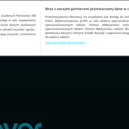
Dzień Dobry TVN
SEZON 67
Wraz z naszymi partnerami przetwarzamy dane w c
1
Zaufanych Partnerów IAB
Przechowywanie informacji na urządzeniu lub dostęp do nich.
ostęp w celu zapewnienia
treści. Wykorzystywanie profili w celu doboru spersonalizo
arzanie danych osobowych
spersonalizowanych reklam. Pomiar efektywności treś
spersonalizowanych reklam. Pomiar efektywności reklam. Roz
 udzielić/wycofać zgodę i
kombinacji danych z różnych źródeł. Rozwój i ulepszanie usł
kając przycisk „Ustawienia
do wyboru reklam.
Lista partnerów (dostawców)