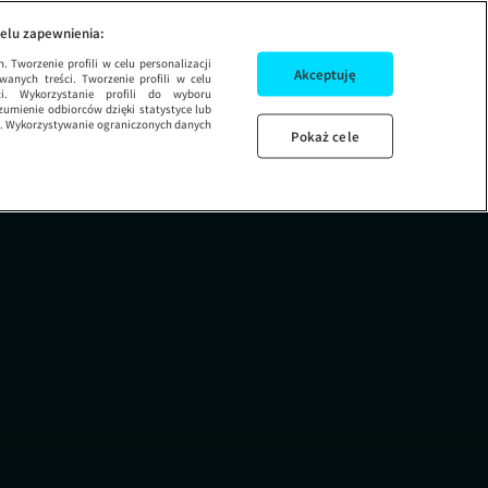
DZIEŃ DOBRY TVN
elu zapewnienia:
 Tworzenie profili w celu personalizacji
Akceptuję
wanych treści. Tworzenie profili w celu
ci. Wykorzystanie profili do wyboru
umienie odbiorców dzięki statystyce lub
ug. Wykorzystywanie ograniczonych danych
Pokaż cele