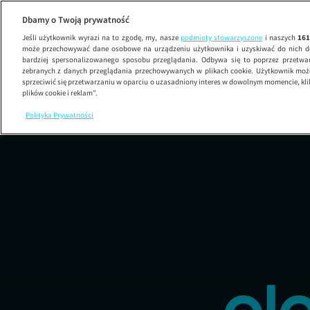
Dbamy o Twoją prywatność
Jeśli użytkownik wyrazi na to zgodę, my, nasze
podmioty stowarzyszone
i naszych
16
może przechowywać dane osobowe na urządzeniu użytkownika i uzyskiwać do nich d
bardziej spersonalizowanego sposobu przeglądania. Odbywa się to poprzez przetw
zebranych z danych przeglądania przechowywanych w plikach cookie. Użytkownik może
sprzeciwić się przetwarzaniu w oparciu o uzasadniony interes w dowolnym momencie, kli
plików cookie i reklam”.
Polityka Prywatności