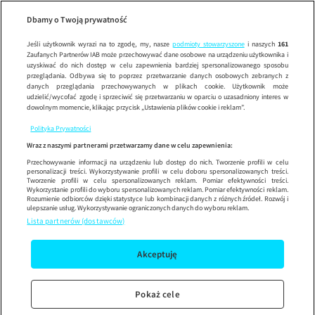
Dzień Dob
SEZ
Wypróbuj aplikację mobilną
Dbamy o Twoją prywatność
Sprawdź
Korzystaj z łatwiejszej nawigacji i ciesz się szybszym
działaniem
Jeśli użytkownik wyrazi na to zgodę, my, nasze
podmioty stowarzyszone
i naszych
161
Zaufanych Partnerów IAB może przechowywać dane osobowe na urządzeniu użytkownika i
uzyskiwać do nich dostęp w celu zapewnienia bardziej spersonalizowanego sposobu
przeglądania. Odbywa się to poprzez przetwarzanie danych osobowych zebranych z
danych przeglądania przechowywanych w plikach cookie. Użytkownik może
udzielić/wycofać zgodę i sprzeciwić się przetwarzaniu w oparciu o uzasadniony interes w
dowolnym momencie, klikając przycisk „Ustawienia plików cookie i reklam”.
Polityka Prywatności
Wraz z naszymi partnerami przetwarzamy dane w celu zapewnienia:
Przechowywanie informacji na urządzeniu lub dostęp do nich. Tworzenie profili w celu
personalizacji treści. Wykorzystywanie profili w celu doboru spersonalizowanych treści.
Tworzenie profili w celu spersonalizowanych reklam. Pomiar efektywności treści.
Wykorzystanie profili do wyboru spersonalizowanych reklam. Pomiar efektywności reklam.
Rozumienie odbiorców dzięki statystyce lub kombinacji danych z różnych źródeł. Rozwój i
ulepszanie usług. Wykorzystywanie ograniczonych danych do wyboru reklam.
Lista partnerów (dostawców)
Akceptuję
Pokaż cele