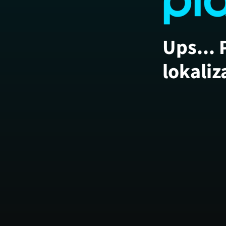
Ups... 
lokaliz