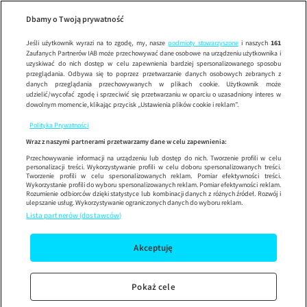
D
Wypróbuj aplikację mobilną
Dbamy o Twoją prywatność
Sprawdź
Korzystaj z łatwiejszej nawigacji i ciesz się szybszym
działaniem
Jeśli użytkownik wyrazi na to zgodę, my, nasze
podmioty stowarzyszone
i naszych
161
Zaufanych Partnerów IAB może przechowywać dane osobowe na urządzeniu użytkownika i
uzyskiwać do nich dostęp w celu zapewnienia bardziej spersonalizowanego sposobu
przeglądania. Odbywa się to poprzez przetwarzanie danych osobowych zebranych z
danych przeglądania przechowywanych w plikach cookie. Użytkownik może
udzielić/wycofać zgodę i sprzeciwić się przetwarzaniu w oparciu o uzasadniony interes w
dowolnym momencie, klikając przycisk „Ustawienia plików cookie i reklam”.
Polityka Prywatności
Wraz z naszymi partnerami przetwarzamy dane w celu zapewnienia:
Przechowywanie informacji na urządzeniu lub dostęp do nich. Tworzenie profili w celu
personalizacji treści. Wykorzystywanie profili w celu doboru spersonalizowanych treści.
Tworzenie profili w celu spersonalizowanych reklam. Pomiar efektywności treści.
Wykorzystanie profili do wyboru spersonalizowanych reklam. Pomiar efektywności reklam.
Rozumienie odbiorców dzięki statystyce lub kombinacji danych z różnych źródeł. Rozwój i
ulepszanie usług. Wykorzystywanie ograniczonych danych do wyboru reklam.
Lista partnerów (dostawców)
Akceptuję
Pokaż cele