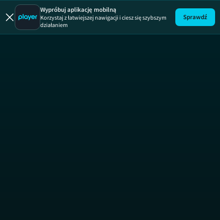
Druga twarz
Wypróbuj aplikację mobilną
Sprawdź
Korzystaj z łatwiejszej nawigacji i ciesz się szybszym
działaniem