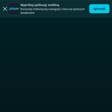
Druga twarz
Wypróbuj aplikację mobilną
Sprawdź
Korzystaj z łatwiejszej nawigacji i ciesz się szybszym
działaniem