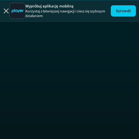
Dorota insp
Wypróbuj aplikację mobilną
Sprawdź
Korzystaj z łatwiejszej nawigacji i ciesz się szybszym
działaniem