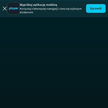
Domowe 
Wypróbuj aplikację mobilną
Sprawdź
Korzystaj z łatwiejszej nawigacji i ciesz się szybszym
działaniem