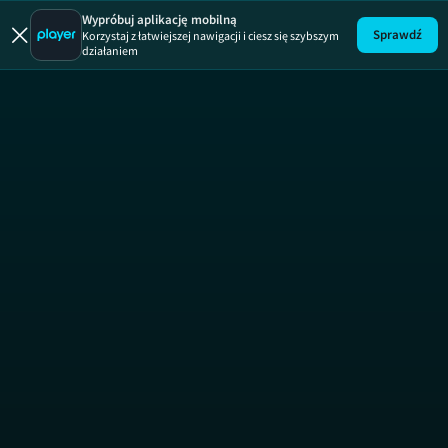
Domowe 
Wypróbuj aplikację mobilną
Sprawdź
Korzystaj z łatwiejszej nawigacji i ciesz się szybszym
działaniem