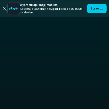
Dobra robota
Wypróbuj aplikację mobilną
Sprawdź
Korzystaj z łatwiejszej nawigacji i ciesz się szybszym
działaniem