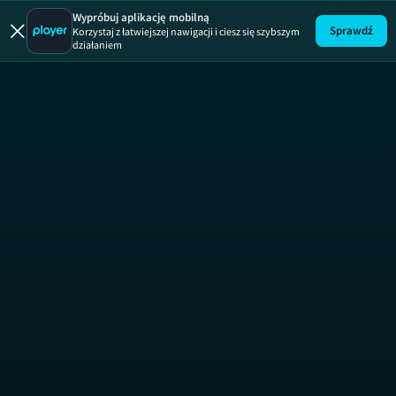
Dobra robota
Wypróbuj aplikację mobilną
Sprawdź
Korzystaj z łatwiejszej nawigacji i ciesz się szybszym
działaniem