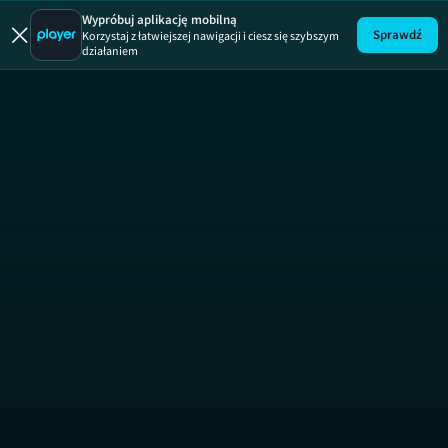
Diabelnie 
Wypróbuj aplikację mobilną
Sprawdź
Korzystaj z łatwiejszej nawigacji i ciesz się szybszym
działaniem