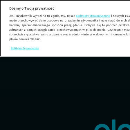
DeFacto
Dbamy o Twoją prywatność
Jeśli użytkownik wyrazi na to zgodę, my, nasze
podmioty stowarzyszone
i naszych
16
może przechowywać dane osobowe na urządzeniu użytkownika i uzyskiwać do nich d
bardziej spersonalizowanego sposobu przeglądania. Odbywa się to poprzez przetw
zebranych z danych przeglądania przechowywanych w plikach cookie. Użytkownik może
sprzeciwić się przetwarzaniu w oparciu o uzasadniony interes w dowolnym momencie, kli
plików cookie i reklam”.
Polityka Prywatności