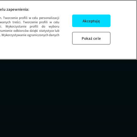
 3
elu zapewnienia:
 Tworzenie profili w celu personalizacji
Akceptuję
wanych treści. Tworzenie profili w celu
ci. Wykorzystanie profili do wyboru
umienie odbiorców dzięki statystyce lub
ug. Wykorzystywanie ograniczonych danych
Pokaż cele