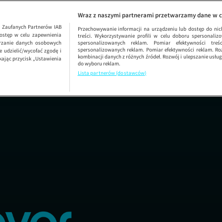
SEZON 3 ODCINEK 8
DEFACTO
Wraz z naszymi partnerami przetwarzamy dane w c
1
Zaufanych Partnerów IAB
Przechowywanie informacji na urządzeniu lub dostęp do nich.
ostęp w celu zapewnienia
treści. Wykorzystywanie profili w celu doboru spersonalizo
arzanie danych osobowych
spersonalizowanych reklam. Pomiar efektywności treś
spersonalizowanych reklam. Pomiar efektywności reklam. Roz
 udzielić/wycofać zgodę i
kombinacji danych z różnych źródeł. Rozwój i ulepszanie usł
kając przycisk „Ustawienia
do wyboru reklam.
Lista partnerów (dostawców)