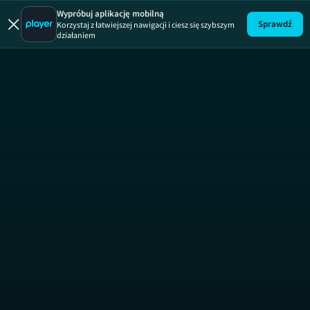
DeFacto
Wypróbuj aplikację mobilną
Sprawdź
Korzystaj z łatwiejszej nawigacji i ciesz się szybszym
działaniem