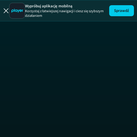
Darek solo
Wypróbuj aplikację mobilną
Sprawdź
Korzystaj z łatwiejszej nawigacji i ciesz się szybszym
działaniem