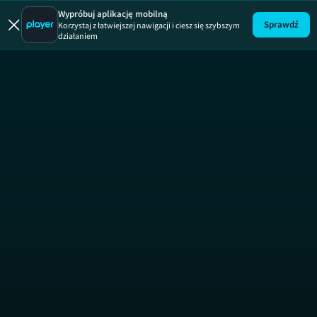
Wypróbuj aplikację mobilną
Sprawdź
Korzystaj z łatwiejszej nawigacji i ciesz się szybszym
działaniem