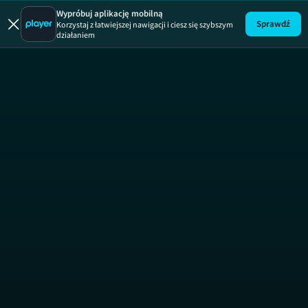
Wypróbuj aplikację mobilną
Sprawdź
Korzystaj z łatwiejszej nawigacji i ciesz się szybszym
działaniem