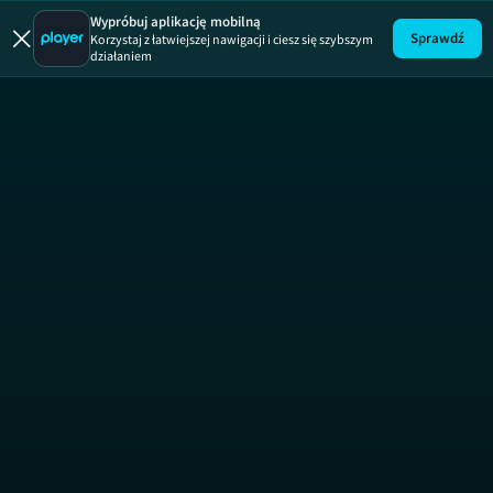
Damy i W
Wypróbuj aplikację mobilną
Sprawdź
Korzystaj z łatwiejszej nawigacji i ciesz się szybszym
działaniem