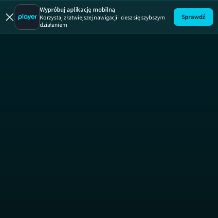
Damy i W
Wypróbuj aplikację mobilną
Sprawdź
Korzystaj z łatwiejszej nawigacji i ciesz się szybszym
działaniem