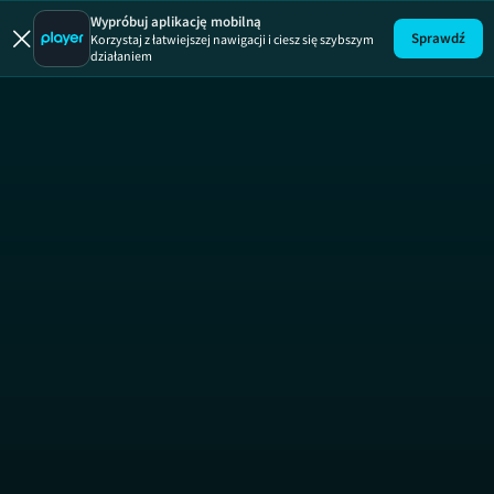
Wypróbuj aplikację mobilną
Sprawdź
Korzystaj z łatwiejszej nawigacji i ciesz się szybszym
działaniem