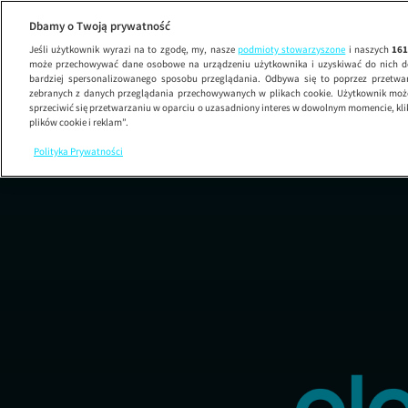
Co n
Dbamy o Twoją prywatność
Jeśli użytkownik wyrazi na to zgodę, my, nasze
podmioty stowarzyszone
i naszych
16
może przechowywać dane osobowe na urządzeniu użytkownika i uzyskiwać do nich d
bardziej spersonalizowanego sposobu przeglądania. Odbywa się to poprzez przetw
zebranych z danych przeglądania przechowywanych w plikach cookie. Użytkownik może
sprzeciwić się przetwarzaniu w oparciu o uzasadniony interes w dowolnym momencie, kli
plików cookie i reklam”.
Polityka Prywatności