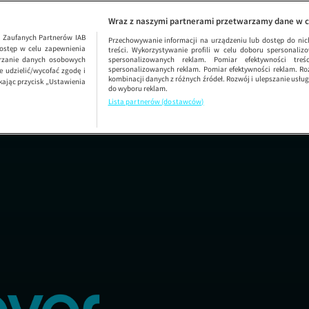
as truje
SEZON 1 ODCI
Wraz z naszymi partnerami przetwarzamy dane w c
1
Zaufanych Partnerów IAB
Przechowywanie informacji na urządzeniu lub dostęp do nich.
ostęp w celu zapewnienia
treści. Wykorzystywanie profili w celu doboru spersonalizo
arzanie danych osobowych
spersonalizowanych reklam. Pomiar efektywności treś
spersonalizowanych reklam. Pomiar efektywności reklam. Roz
 udzielić/wycofać zgodę i
kombinacji danych z różnych źródeł. Rozwój i ulepszanie usł
kając przycisk „Ustawienia
do wyboru reklam.
Lista partnerów (dostawców)