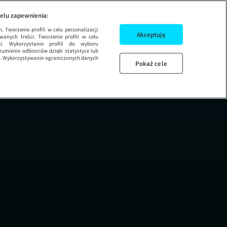
NEK 8
CO NAS TRUJE
elu zapewnienia:
 Tworzenie profili w celu personalizacji
Akceptuję
wanych treści. Tworzenie profili w celu
ci. Wykorzystanie profili do wyboru
umienie odbiorców dzięki statystyce lub
ug. Wykorzystywanie ograniczonych danych
Pokaż cele