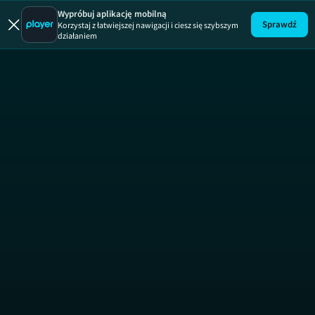
Wypróbuj aplikację mobilną
Sprawdź
Korzystaj z łatwiejszej nawigacji i ciesz się szybszym
działaniem