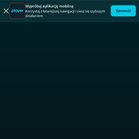
Wypróbuj aplikację mobilną
Sprawdź
Korzystaj z łatwiejszej nawigacji i ciesz się szybszym
działaniem