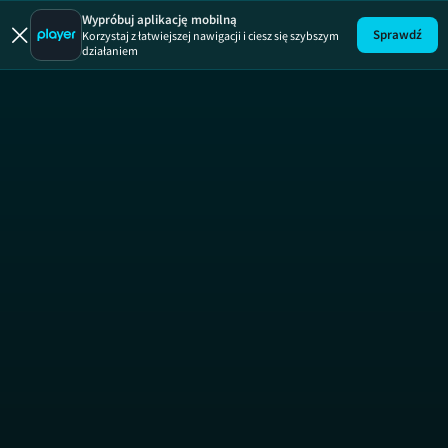
Wypróbuj aplikację mobilną
Sprawdź
Korzystaj z łatwiejszej nawigacji i ciesz się szybszym
działaniem