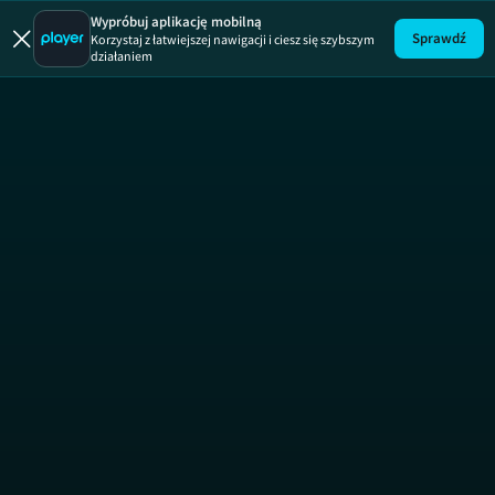
Automaniak
Wypróbuj aplikację mobilną
Sprawdź
Korzystaj z łatwiejszej nawigacji i ciesz się szybszym
działaniem