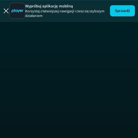
Automaniak
Wypróbuj aplikację mobilną
Sprawdź
Korzystaj z łatwiejszej nawigacji i ciesz się szybszym
działaniem