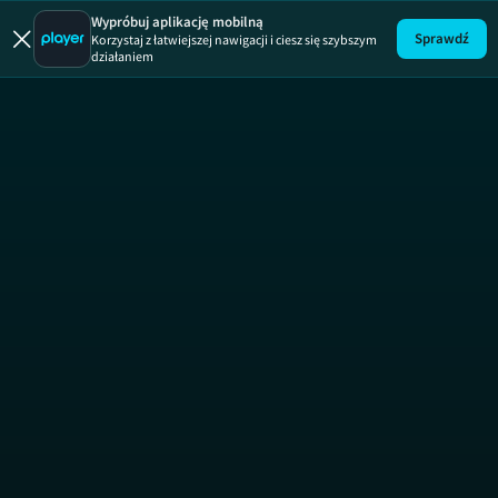
Wypróbuj aplikację mobilną
Sprawdź
Korzystaj z łatwiejszej nawigacji i ciesz się szybszym
działaniem