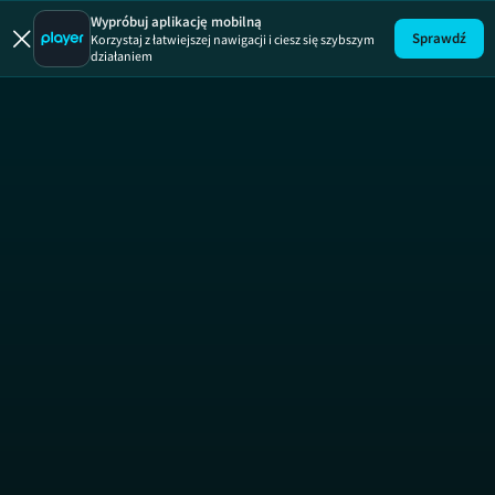
Wypróbuj aplikację mobilną
Sprawdź
Korzystaj z łatwiejszej nawigacji i ciesz się szybszym
działaniem