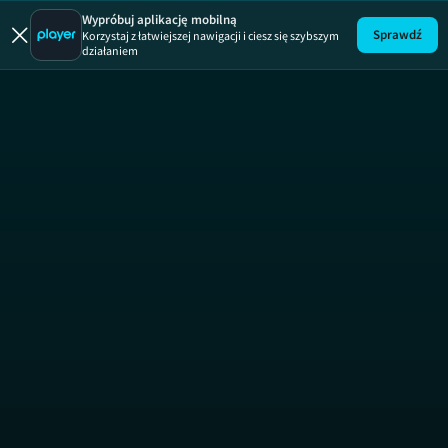
Wypróbuj aplikację mobilną
Sprawdź
Korzystaj z łatwiejszej nawigacji i ciesz się szybszym
działaniem