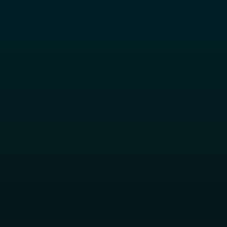
ALFABET FILMOWY
Spr