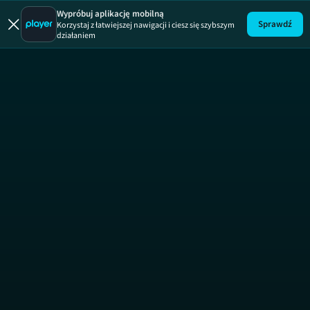
Akadem
Wypróbuj aplikację mobilną
Sprawdź
Korzystaj z łatwiejszej nawigacji i ciesz się szybszym
działaniem