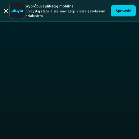
Akadem
Wypróbuj aplikację mobilną
Sprawdź
Korzystaj z łatwiejszej nawigacji i ciesz się szybszym
działaniem