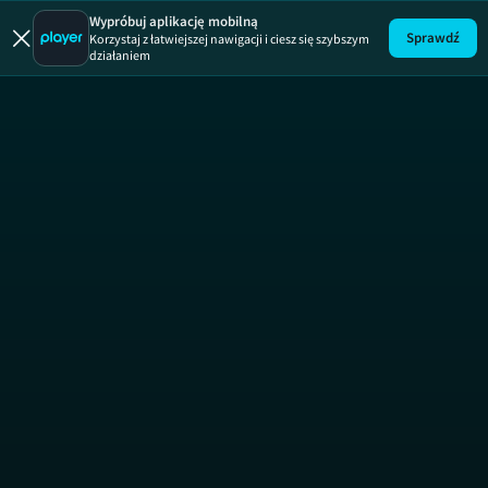
Akadem
Wypróbuj aplikację mobilną
Sprawdź
Korzystaj z łatwiejszej nawigacji i ciesz się szybszym
działaniem