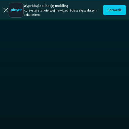
Afera fryzjera
Wypróbuj aplikację mobilną
Sprawdź
Korzystaj z łatwiejszej nawigacji i ciesz się szybszym
działaniem