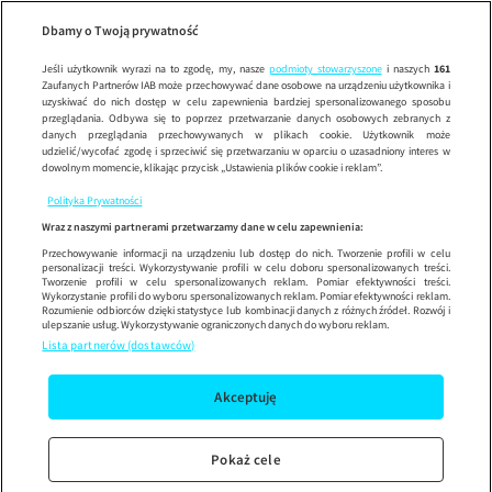
Afera fryzjera
Wypróbuj aplikację mobilną
Dbamy o Twoją prywatność
Sprawdź
Korzystaj z łatwiejszej nawigacji i ciesz się szybszym
działaniem
Jeśli użytkownik wyrazi na to zgodę, my, nasze
podmioty stowarzyszone
i naszych
161
Zaufanych Partnerów IAB może przechowywać dane osobowe na urządzeniu użytkownika i
uzyskiwać do nich dostęp w celu zapewnienia bardziej spersonalizowanego sposobu
przeglądania. Odbywa się to poprzez przetwarzanie danych osobowych zebranych z
danych przeglądania przechowywanych w plikach cookie. Użytkownik może
udzielić/wycofać zgodę i sprzeciwić się przetwarzaniu w oparciu o uzasadniony interes w
dowolnym momencie, klikając przycisk „Ustawienia plików cookie i reklam”.
Polityka Prywatności
Wraz z naszymi partnerami przetwarzamy dane w celu zapewnienia:
Przechowywanie informacji na urządzeniu lub dostęp do nich. Tworzenie profili w celu
personalizacji treści. Wykorzystywanie profili w celu doboru spersonalizowanych treści.
Tworzenie profili w celu spersonalizowanych reklam. Pomiar efektywności treści.
Wykorzystanie profili do wyboru spersonalizowanych reklam. Pomiar efektywności reklam.
Rozumienie odbiorców dzięki statystyce lub kombinacji danych z różnych źródeł. Rozwój i
ulepszanie usług. Wykorzystywanie ograniczonych danych do wyboru reklam.
Lista partnerów (dostawców)
Akceptuję
Pokaż cele