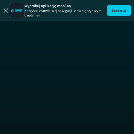
Afera fryzjera
Wypróbuj aplikację mobilną
Sprawdź
Korzystaj z łatwiejszej nawigacji i ciesz się szybszym
działaniem