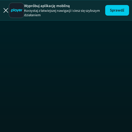
Absurdy 
Wypróbuj aplikację mobilną
Sprawdź
Korzystaj z łatwiejszej nawigacji i ciesz się szybszym
działaniem