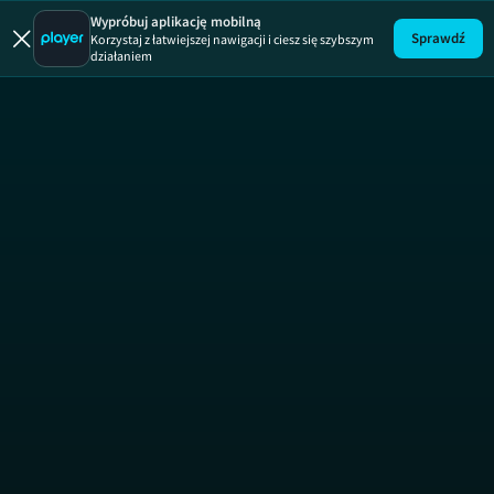
Absurdy 
Wypróbuj aplikację mobilną
Sprawdź
Korzystaj z łatwiejszej nawigacji i ciesz się szybszym
działaniem