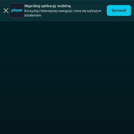
Absurdy 
Wypróbuj aplikację mobilną
Sprawdź
Korzystaj z łatwiejszej nawigacji i ciesz się szybszym
działaniem