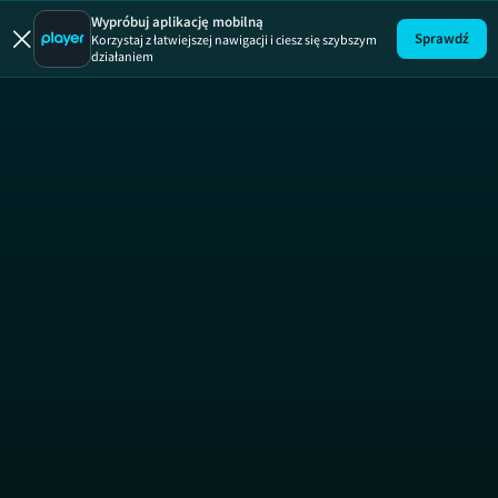
Absurdy 
Wypróbuj aplikację mobilną
Sprawdź
Korzystaj z łatwiejszej nawigacji i ciesz się szybszym
działaniem