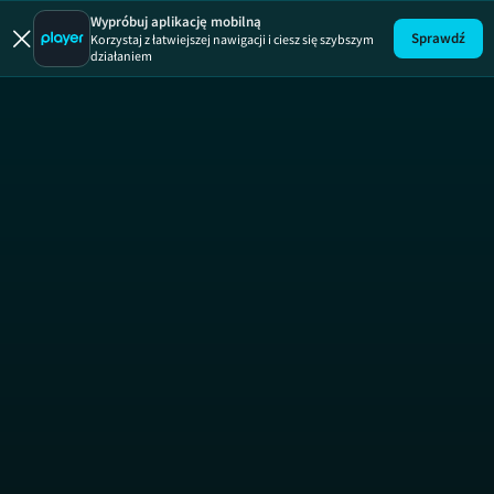
Absurdy 
Wypróbuj aplikację mobilną
Sprawdź
Korzystaj z łatwiejszej nawigacji i ciesz się szybszym
działaniem