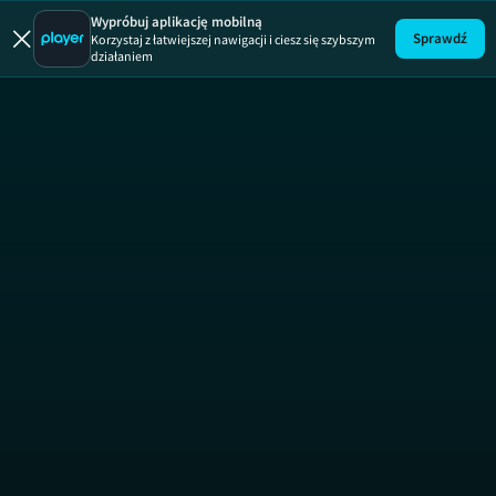
40 kontra 20
Wypróbuj aplikację mobilną
Sprawdź
Korzystaj z łatwiejszej nawigacji i ciesz się szybszym
działaniem