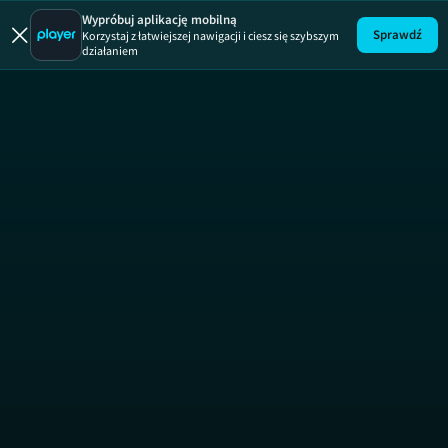
40 kontra 20
Wypróbuj aplikację mobilną
Sprawdź
Korzystaj z łatwiejszej nawigacji i ciesz się szybszym
działaniem