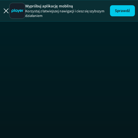
40 kontra 20
Wypróbuj aplikację mobilną
Sprawdź
Korzystaj z łatwiejszej nawigacji i ciesz się szybszym
działaniem