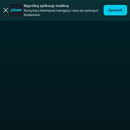
40 kontra 
Wypróbuj aplikację mobilną
Sprawdź
Korzystaj z łatwiejszej nawigacji i ciesz się szybszym
działaniem