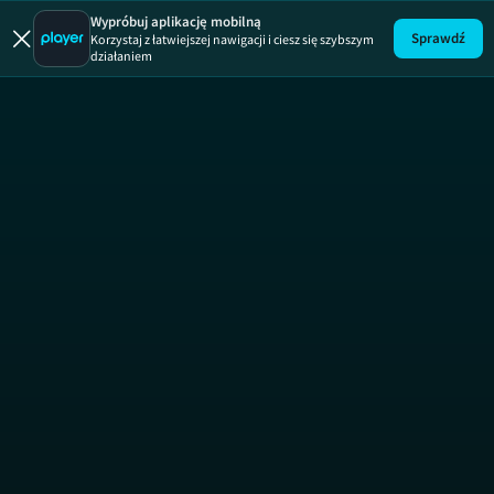
101 napraw
Wypróbuj aplikację mobilną
Sprawdź
Korzystaj z łatwiejszej nawigacji i ciesz się szybszym
działaniem