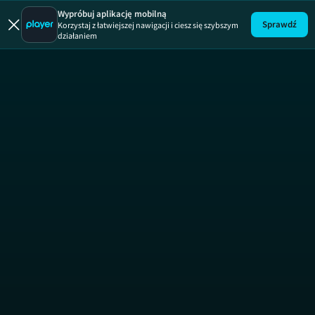
Wypróbuj aplikację mobilną
Sprawdź
Korzystaj z łatwiejszej nawigacji i ciesz się szybszym
działaniem