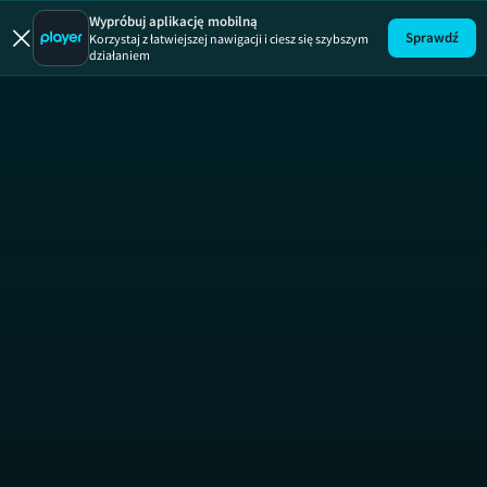
Życie na k
Wypróbuj aplikację mobilną
Sprawdź
Korzystaj z łatwiejszej nawigacji i ciesz się szybszym
działaniem